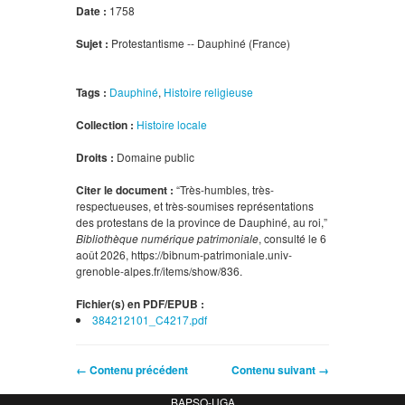
Date :
1758
Sujet :
Protestantisme -- Dauphiné (France)
Tags :
Dauphiné
,
Histoire religieuse
Collection :
Histoire locale
Droits :
Domaine public
Citer le document :
“Très-humbles, très-
respectueuses, et très-soumises représentations
des protestans de la province de Dauphiné, au roi,”
Bibliothèque numérique patrimoniale
, consulté le 6
août 2026,
https://bibnum-patrimoniale.univ-
grenoble-alpes.fr/items/show/836
.
Fichier(s) en PDF/EPUB :
384212101_C4217.pdf
← Contenu précédent
Contenu suivant →
BAPSO-UGA