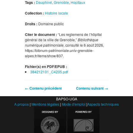
Tags :
Dauphiné
,
Grenoble
,
Hopitaux
Collection :
Histoire locale
Droits :
Domaine public
Citer le document :
“Les reglemens de l’hôpital
général de la ville de Grenoble,”
Bibliothèque
numérique patrimoniale
, consulté le 6 août 2026,
https://bibnum-patrimoniale.univ-grenoble-
alpes.fr/items/show/837
.
Fichier(s) en PDF/EPUB :
384212101_C4205.pdf
← Contenu précédent
Contenu suivant →
BAPSO-UGA
A propos
|
Mentions légales
|
Mode d'emploi
|
Aspects techniques