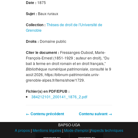
Date :
1875
Sujet :
Baux ruraux
Collection :
Thèses de droit de l'Université de
Grenoble
Droits :
Domaine public
Citer le document :
Fressanges-Dubost, Marie-
François-Ernest (1851-1929 ; auteur en droit), “Du
bail à ferme en droit romain et en droit français,”
Bibliothèque numérique patrimoniale
, consulté le 9
août 2026,
https://bibnum-patrimoniale.univ-
grenoble-alpes.fr/items/show/1729
.
Fichier(s) en PDF/EPUB :
384212101_200141_1876_2.pdf
← Contenu précédent
Contenu suivant →
BAPSO-UGA
A propos
|
Mentions légales
|
Mode d'emploi
|
Aspects techniques