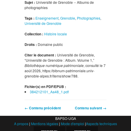
Sujet :
Université de Grenoble -- Albums de
photographies
Tags :
Enseignement
,
Grenoble
,
Photographies
,
Université de Grenoble
Collection :
Histoire locale
Droits :
Domaine public
Citer le document :
Université de Grenoble,
“Université de Grenoble : Album. Volume 1,”
Bibliothèque numérique patrimoniale
, consulté le 7
août 2026,
https://bibnum-patrimoniale.univ-
grenoble-alpes.fr/items/show/788
.
Fichier(s) en PDF/EPUB :
384212101_Aa48_1.pdf
← Contenu précédent
Contenu suivant →
BAPSO-UGA
A propos
|
Mentions légales
|
Mode d'emploi
|
Aspects techniques