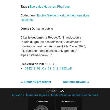
Tags :
Ecole des Houches
,
Physique
Collection :
Ecole d'été de physique théorique (Les
Houches)
Droits :
Domaine public
Citer le document :
Regge, T., “Introduction à
l'étude du groupe des rotations,”
Bibliothèque
numérique patrimoniale
, consulté le 7 août 2026,
https://bibnum-patrimoniale.univ-grenoble-
alpes.fr/items/show/787
.
Fichier(s) en PDF/EPUB :
384212102_Ca_51_3_2_1953.pdf
← Contenu précédent
Contenu suivant →
BAPSO-UGA
A propos
|
Mentions légales
|
Mode d'emploi
|
Aspects techniques