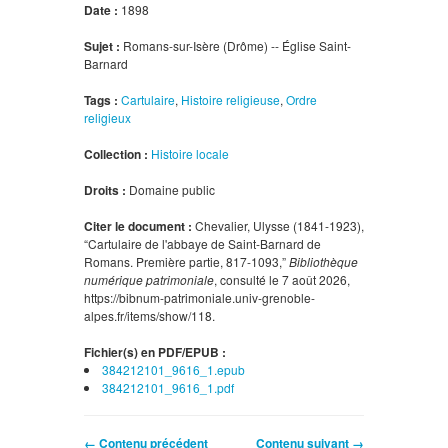
Date :
1898
Sujet :
Romans-sur-Isère (Drôme)‎ -- Église Saint-
Barnard
Tags :
Cartulaire
,
Histoire religieuse
,
Ordre
religieux
Collection :
Histoire locale
Droits :
Domaine public
Citer le document :
Chevalier, Ulysse (1841-1923),
“Cartulaire de l'abbaye de Saint-Barnard de
Romans. Première partie, 817-1093,”
Bibliothèque
numérique patrimoniale
, consulté le 7 août 2026,
https://bibnum-patrimoniale.univ-grenoble-
alpes.fr/items/show/118
.
Fichier(s) en PDF/EPUB :
384212101_9616_1.epub
384212101_9616_1.pdf
← Contenu précédent
Contenu suivant →