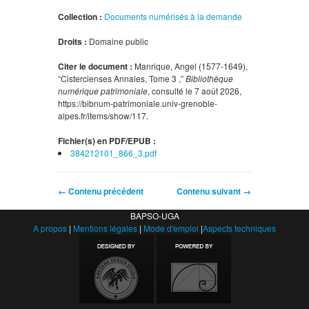
Collection :
Documents numérisés à la demande
Droits :
Domaine public
Citer le document :
Manrique, Angel (1577-1649),
“Cistercienses Annales, Tome 3 ,”
Bibliothèque
numérique patrimoniale
, consulté le 7 août 2026,
https://bibnum-patrimoniale.univ-grenoble-
alpes.fr/items/show/117
.
Fichier(s) en PDF/EPUB :
384212101_866_3.pdf
← Contenu précédent
Contenu suivant →
BAPSO-UGA
A propos
|
Mentions légales
|
Mode d'emploi
|
Aspects techniques