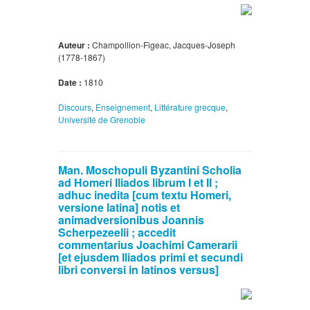
Auteur :
Champollion-Figeac, Jacques-Joseph
(1778-1867)
Date :
1810
Discours
,
Enseignement
,
Littérature grecque
,
Université de Grenoble
Man. Moschopuli Byzantini Scholia
ad Homeri Iliados librum I et II ;
adhuc inedita [cum textu Homeri,
versione latina] notis et
animadversionibus Joannis
Scherpezeelii ; accedit
commentarius Joachimi Camerarii
[et ejusdem Iliados primi et secundi
libri conversi in latinos versus]