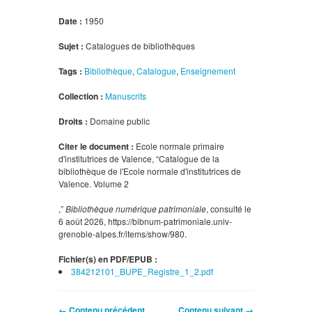
Date :
1950
Sujet :
Catalogues de bibliothèques
Tags :
Bibliothèque
,
Catalogue
,
Enseignement
Collection :
Manuscrits
Droits :
Domaine public
Citer le document :
Ecole normale primaire
d'institutrices de Valence, “Catalogue de la
bibliothèque de l'Ecole normale d'institutrices de
Valence. Volume 2
,”
Bibliothèque numérique patrimoniale
, consulté le
6 août 2026,
https://bibnum-patrimoniale.univ-
grenoble-alpes.fr/items/show/980
.
Fichier(s) en PDF/EPUB :
384212101_BUPE_Registre_1_2.pdf
← Contenu précédent
Contenu suivant →