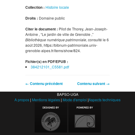
Collection :
Histoire locale
Droits :
Domaine public
Citer le document :
Pilot de Thorey, Jean-Joseph-
Antoine , “Le jardin de ville de Grenoble ,”
Bibliothèque numérique patrimoniale
, consulté le 6
août 2026,
https://bibnum-patrimoniale.univ-
grenoble-alpes.fr/items/show/824
.
Fichier(s) en PDF/EPUB :
384212101_C5581.pdf
← Contenu précédent
Contenu suivant →
BAPSO-UGA
A propos
|
Mentions légales
|
Mode d'emploi
|
Aspects techniques