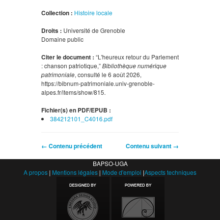
Collection :
Histoire locale
Droits :
Université de Grenoble
Domaine public
Citer le document :
“L'heureux retour du Parlement
: chanson patriotique,”
Bibliothèque numérique
patrimoniale
, consulté le 6 août 2026,
https://bibnum-patrimoniale.univ-grenoble-
alpes.fr/items/show/815
.
Fichier(s) en PDF/EPUB :
384212101_C4016.pdf
← Contenu précédent
Contenu suivant →
BAPSO-UGA
A propos
|
Mentions légales
|
Mode d'emploi
|
Aspects techniques