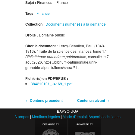
Sujet :
Finances -- France
Tags :
Finance
Collection :
Documents numérisés à la demande
Droits :
Domaine public
Citer le document :
Leroy-Beaulieu, Paul (1843-
1916), “Traité de la science des finances, tome 1,”
Bibliothèque numérique patrimoniale
, consulté le 7
août 2026,
https://bibnum-patrimoniale.univ-
grenoble-alpes.fr/items/show/61
.
Fichier(s) en PDF/EPUB :
384212101_J4169_1.pdf
← Contenu précédent
Contenu suivant →
BAPSO-UGA
A propos
|
Mentions légales
|
Mode d'emploi
|
Aspects techniques