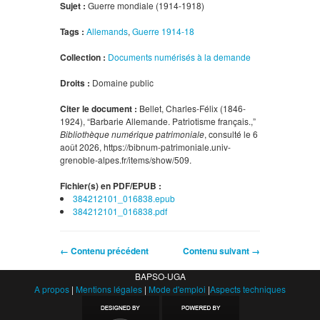
Sujet :
Guerre mondiale (1914-1918)
Tags :
Allemands
,
Guerre 1914-18
Collection :
Documents numérisés à la demande
Droits :
Domaine public
Citer le document :
Bellet, Charles-Félix (1846-
1924), “Barbarie Allemande. Patriotisme français.,”
Bibliothèque numérique patrimoniale
, consulté le 6
août 2026,
https://bibnum-patrimoniale.univ-
grenoble-alpes.fr/items/show/509
.
Fichier(s) en PDF/EPUB :
384212101_016838.epub
384212101_016838.pdf
← Contenu précédent
Contenu suivant →
BAPSO-UGA
A propos
|
Mentions légales
|
Mode d'emploi
|
Aspects techniques