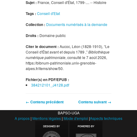
Sujet :
France, Conseil d'État, 1799-.... -- Histoire
Tags :
Conseil d'Etat
Collection :
Documents numérisés à la demande
Droits :
Domaine public
Citer le document :
Aucoc, Léon (1828-1910), “Le
Conseil d'État avant et depuis 1789 ,”
Bibliothèque
numérique patrimoniale
, consulté le 7 août 2026,
https://bibnum-patrimoniale.univ-grenoble-
alpes.fr/items/show/50
.
Fichier(s) en PDF/EPUB :
384212101_J4128.pdf
← Contenu précédent
Contenu suivant →
BAPSO-UGA
A propos
|
Mentions légales
|
Mode d'emploi
|
Aspects techniques