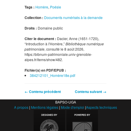
Tags :
Homère
,
Poésie
Collection :
Documents numérisés à la demande
Droits :
Domaine public
Citer le document :
Dacier, Anne (1651-1720),
“Introduction à l'Homère,”
Bibliothèque numérique
patrimoniale
, consulté le 8 août 2026,
https://bibnum-patrimoniale.univ-grenoble-
alpes.fr/items/show/482
.
Fichier(s) en PDF/EPUB :
384212101_Homère18e.pdf
← Contenu précédent
Contenu suivant →
BAPSO-UGA
A propos
|
Mentions légales
|
Mode d'emploi
|
Aspects techniques