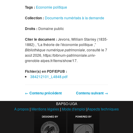
Tags :
Economie politique
Collection :
Documents numérisés à la demande
Droits :
Domaine public
Citer le document :
Jevons, William Stanley (1835-
1882) , “La théorie de l'économie politique ,”
Bibliothèque numérique patrimoniale
, consulté le 7
août 2026,
https://bibnum-patrimoniale.univ-
grenoble-alpes.fr/items/show/17
.
Fichier(s) en PDF/EPUB :
384212101_L4848.pdf
← Contenu précédent
Contenu suivant →
BAPSO-UGA
A propos
|
Mentions légales
|
Mode d'emploi
|
Aspects techniques