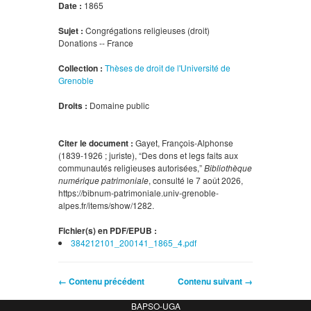
Date :
1865
Sujet :
Congrégations religieuses (droit)
Donations -- France
Collection :
Thèses de droit de l'Université de
Grenoble
Droits :
Domaine public
Citer le document :
Gayet, François-Alphonse
(1839-1926 ; juriste), “Des dons et legs faits aux
communautés religieuses autorisées,”
Bibliothèque
numérique patrimoniale
, consulté le 7 août 2026,
https://bibnum-patrimoniale.univ-grenoble-
alpes.fr/items/show/1282
.
Fichier(s) en PDF/EPUB :
384212101_200141_1865_4.pdf
← Contenu précédent
Contenu suivant →
BAPSO-UGA