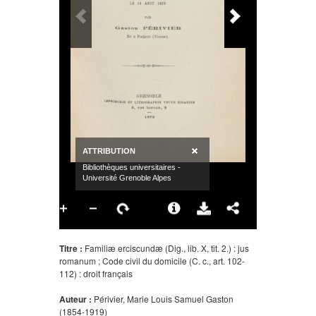
Titre :
Familiæ erciscundæ (Dig., lib. X, tit. 2.) : jus
romanum ; Code civil du domicile (C. c., art. 102-
112) : droit français
Auteur :
Périvier, Marie Louis Samuel Gaston
(1854-1919)