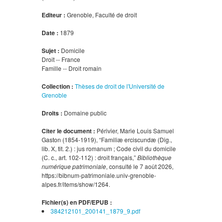
Editeur :
Grenoble, Faculté de droit
Date :
1879
Sujet :
Domicile
Droit -- France
Famille -- Droit romain
Collection :
Thèses de droit de l'Université de
Grenoble
Droits :
Domaine public
Citer le document :
Périvier, Marie Louis Samuel
Gaston (1854-1919), “Familiæ erciscundæ (Dig.,
lib. X, tit. 2.) : jus romanum ; Code civil du domicile
(C. c., art. 102-112) : droit français,”
Bibliothèque
numérique patrimoniale
, consulté le 7 août 2026,
https://bibnum-patrimoniale.univ-grenoble-
alpes.fr/items/show/1264
.
Fichier(s) en PDF/EPUB :
384212101_200141_1879_9.pdf