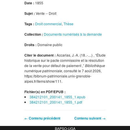
Date :
1855
Sujet :
Vente -- Droit
Tags :
Droit commercial
,
Thèse
Collection :
Documents numérisés à la demande
Droits :
Domaine public
Citer le document :
Accarias, J.-A. (18..-....) , “Étude
historique sur le pacte commissoire et la résolution
de la vente pour défaut de paiement ,”
Bibliothèque
numérique patrimoniale
, consulté le 7 août 2026,
https://bibnum-patrimoniale.univ-grenoble-
alpes.fr/items/show/111
.
Fichier(s) en PDF/EPUB :
384212101_200141_1855_1.epub
384212101_200141_1855_1.pdf
← Contenu précédent
Contenu suivant →
BAPSO-UGA