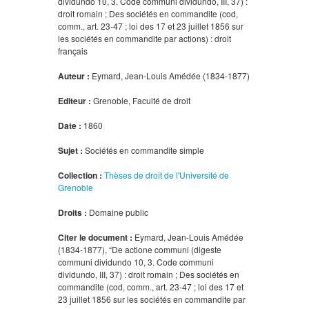
dividundo 10, 3. Code communi dividundo, III, 37) :
droit romain ; Des sociétés en commandite (cod,
comm., art. 23-47 ; loi des 17 et 23 juillet 1856 sur
les sociétés en commandite par actions) : droit
français
Auteur :
Eymard, Jean-Louis Amédée (1834-1877)
Editeur :
Grenoble, Faculté de droit
Date :
1860
Sujet :
Sociétés en commandite simple
Collection :
Thèses de droit de l'Université de
Grenoble
Droits :
Domaine public
Citer le document :
Eymard, Jean-Louis Amédée
(1834-1877), “De actione communi (digeste
communi dividundo 10, 3. Code communi
dividundo, III, 37) : droit romain ; Des sociétés en
commandite (cod, comm., art. 23-47 ; loi des 17 et
23 juillet 1856 sur les sociétés en commandite par