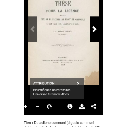
Titre :
De actione communi (digeste communi