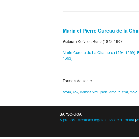
Marin et Pierre Cureau de la Ch
Auteur :
Kerviler, René (1842-1907)
Marin Cureau de La Chambre‎ (1594-1669‎)
,
P
1693‎)
Formats de sortie
atom
,
csv
,
dcmes-xml
,
json
,
omeka-xml
,
rss2
BAPSO-UGA
A propos
|
Mentions légales
|
Mode d'emploi
|
A