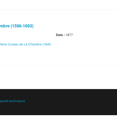
ambre (1596-1693)
Date :
1877
ierre‎ Cureau de La Chambre‎‎ (1640-
spects techniques