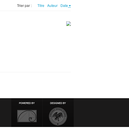
Trier par :
Titre
Auteur
Date