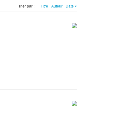
Trier par :
Titre
Auteur
Date