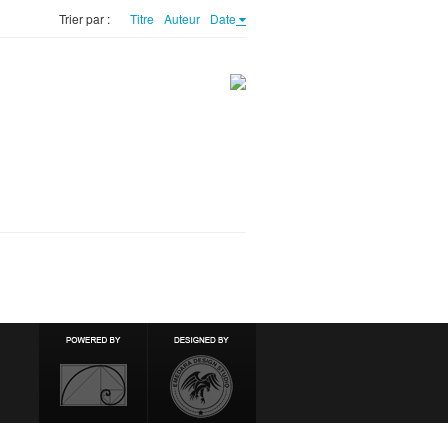
Trier par :
Titre
Auteur
Date