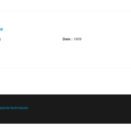
ue
)
Date :
1909
spects techniques