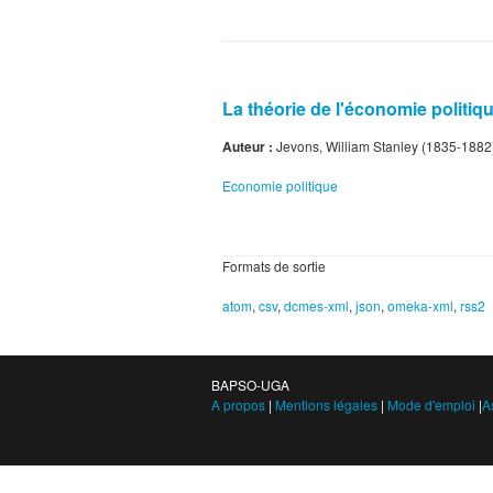
La théorie de l'économie politiq
Auteur :
Jevons, William Stanley (1835-1882
Economie politique
Formats de sortie
atom
,
csv
,
dcmes-xml
,
json
,
omeka-xml
,
rss2
BAPSO-UGA
A propos
|
Mentions légales
|
Mode d'emploi
|
A