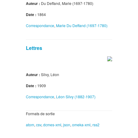
Auteur :
Du Deffand, Marie (1697-1780)
Date :
1864
Correspondance
,
Marie‎ Du Deffand (1697-1780)
Lettres
Auteur :
Silvy, Léon
Date :
1909
Correspondance
,
Léon Silvy (1882-1907)
Formats de sortie
atom
,
csv
,
dcmes-xml
,
json
,
omeka-xml
,
rss2